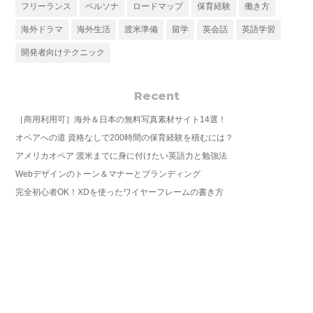
フリーランス
ペルソナ
ロードマップ
保育経験
働き方
海外ドラマ
海外生活
渡米準備
留学
英会話
英語学習
開発者向けテクニック
Recent
［商用利用可］海外＆日本の無料写真素材サイト14選！
オペアへの道 資格なしで200時間の保育経験を積むには？
アメリカオペア 渡米までに身に付けたい英語力と勉強法
Webデザインのトーン＆マナーとブランディング
完全初心者OK！XDを使ったワイヤーフレームの書き方