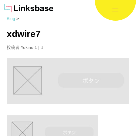
Blog
>
xdwire7
投稿者
Yukino.1
|