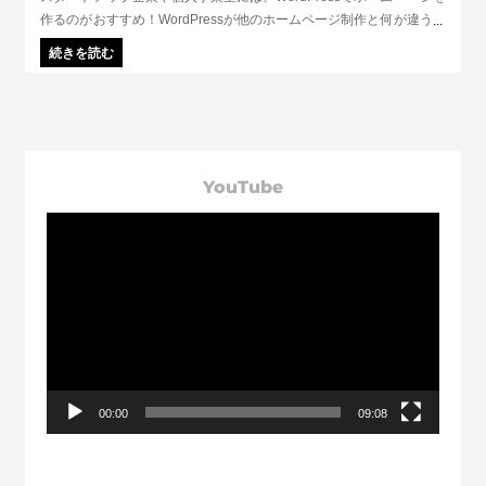
作るのがおすすめ！WordPressが他のホームページ制作と何が違うの
か？どんなメリットがあるのか？ワードプレスについてわかりやすく
続きを読む
解説します。
YouTube
動
画
プ
レ
ー
ヤ
ー
00:00
09:08