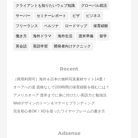
クライアントも知りたいウェブ知識
グローバル就活
サーバー
セミナーレポート
ビザ
ビジネス
フリーランス
ペルソナ
ロードマップ
保育経験
働き方
海外ドラマ
海外生活
渡米準備
留学
英会話
英語学習
開発者向けテクニック
Recent
［商用利用可］海外＆日本の無料写真素材サイト14選！
オペアへの道 資格なしで200時間の保育経験を積むには？
アメリカオペア 渡米までに身に付けたい英語力と勉強法
Webデザインのトーン＆マナーとブランディング
完全初心者OK！XDを使ったワイヤーフレームの書き方
Adsense