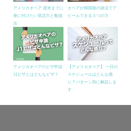
アメリカオペア 渡米までに
オペアが帰国後の就活でア
身に付けたい英語力と勉強
ピールできる３つの力
法
アメリカオペアのビザ申請
【アメリカオペア】 一日の
J1ビザとはどんなビザ？
スケジュールはどんな感
じ？パターン別に解説しま
す