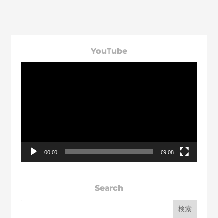
く、プロジェクトや経営判断の意思決定もスムーズになるんです！さ
あ、それはどうして？
YouTube
動
画
プ
レ
ー
ヤ
ー
00:00
09:08
Search