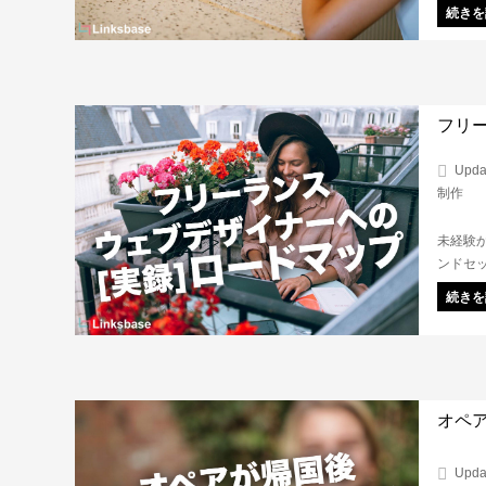
て行く
続きを
プレを
します
フリ
Upda
制作
未経験
ンドセ
ザイナ
続きを
初心者
オペ
Upda