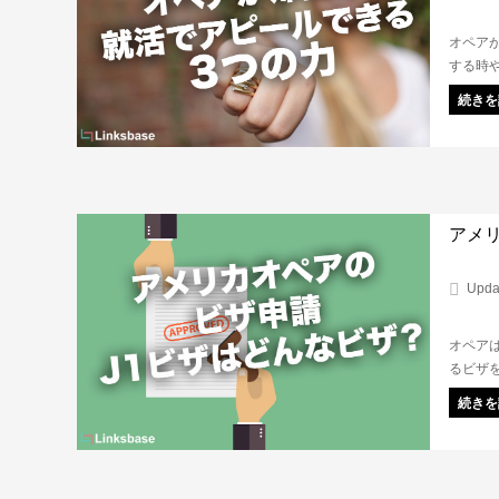
オペア
する時
とても
続きを
って就
プにも
アメリ
Upda
オペア
るビザ
組みを
続きを
かを解
明しま