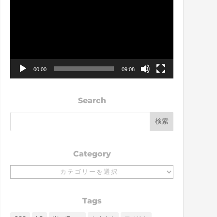
画
プ
レ
ー
ヤ
ー
00:00
09:08
Search
Category
Category
Tags