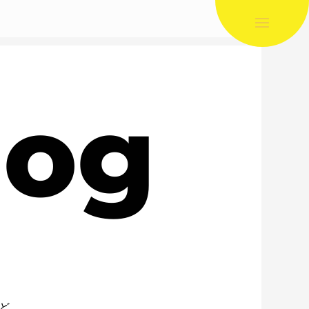
log
ど