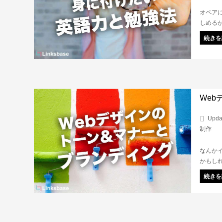
オペア
しめる
方は、
続きを
ておき
We
Upda
制作
なんか
かもし
現する
続きを
なかな
を、LI