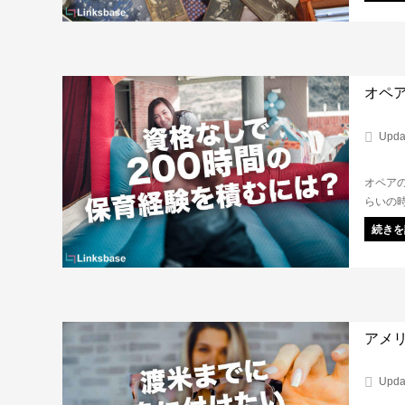
材サイ
オペア
Upda
オペアの
らいの時
続きを
アメ
Upda