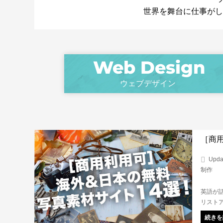
世界を舞台に仕事がし
ウェブデザイン
［商
Upda
制作
英語が
リスト
記載し
続きを