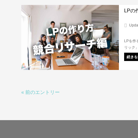
LP
Upda
LPを
リック
他社に
続きを
は競合
« 前のエントリー