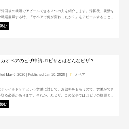
が帰国後の就活でアピールできる３つの力を紹介します。帰国後、就活を
や職場復帰する時、「オペアで何が変わったか？」をアピールすることは
重要。私も特別なスキルや経験がなかったので、オペアの経験をうまく使
読む
活をしました。今回紹介する３つの力は、就活はもちろん、キャリアアッ
役立てられると思います。
カオペアのビザ申請 J1ビザとはどんなビザ？
ted May 6, 2020 | Published Jan 10, 2020
|
オペア
はチャイルドケアという労働に対して、お給料をもらうので、労働ができ
を取る必要があります。それが、J1ビザ。この記事ではJ1ビザの概要と仕
ご説明します。なぜ破格のコストでアメリカ生活が２年もできてしまうの
読む
説します。オペアのJ1ビザに関係する機関やエージェントについてもご説
す。