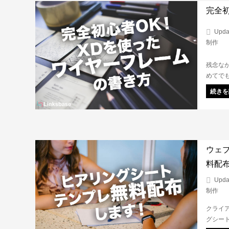
完全
Upda
制作
残念な
めてで
ムは、
続きを
配置を
す。
ウェ
料配
Upda
制作
クライ
グシー