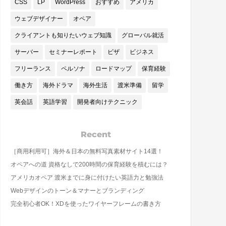
CSS
LP
WordPress
おすすめ
アメリカ
ウェブデザイナー
オペア
クライアントも知りたいウェブ知識
グローバル就活
サーバー
セミナーレポート
ビザ
ビジネス
フリーランス
ペルソナ
ロードマップ
保育経験
働き方
海外ドラマ
海外生活
渡米準備
留学
英会話
英語学習
開発者向けテクニック
Recent
［商用利用可］海外＆日本の無料写真素材サイト14選！
オペアへの道 資格なしで200時間の保育経験を積むには？
アメリカオペア 渡米までに身に付けたい英語力と勉強法
Webデザインのトーン＆マナーとブランディング
完全初心者OK！XDを使ったワイヤーフレームの書き方