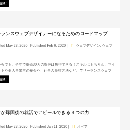
ことができ、工数の削減にも繋がります。この記事では、無料配布のテン
読む
使いながら、どんなことをヒアリングシートで聞き出せばいいのかを解説
。
ーランスウェブデザイナーになるためのロードマップ
ted May 23, 2020 | Published Feb 6, 2020
|
ウェブデザイン
,
ウェブ
からでも、半年で単価30万の案件は獲得できる！スキルはもちろん、マイ
ットや個人事業主の税金や、仕事の獲得方法など、フリーランスウェブデ
ーとして独り立ちするまでの流れをまとめたロードマップです。未経験＆
読む
のためのハウツー記事集！
アが帰国後の就活でアピールできる３つの力
ted May 23, 2020 | Published Jan 11, 2020
|
オペア