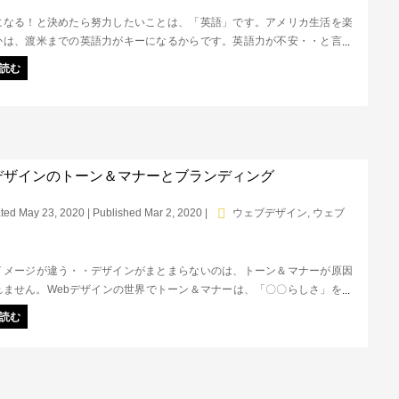
になる！と決めたら努力したいことは、「英語」です。アメリカ生活を楽
かは、渡米までの英語力がキーになるからです。英語力が不安・・と言う
とにかく「話す」「やる」「行動に移す」の３つで渡米前に英語力を鍛え
読む
ましょう！おすすめの勉強法や本もご紹介します。
bデザインのトーン＆マナーとブランディング
ted May 23, 2020 | Published Mar 2, 2020
|
ウェブデザイン
,
ウェブ
イメージが違う・・デザインがまとまらないのは、トーン＆マナーが原因
れません。Webデザインの世界でトーン＆マナーは、「〇〇らしさ」を表
デザインのルールで、ブランディングにも必要な観点です。スクールでは
読む
か教わることのできないトーン＆マナーを使ったデザインの組み立て方
NEのブランディングを例に説明します。