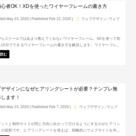
初心者OK！XDを使ったワイヤーフレームの書き方
ted May 23, 2020 | Published Feb 22, 2020
|
ウェブデザイン
,
ウェブ
がらスクールではあまり教えてくれないワイヤーフレーム。XDを使って初
も10分でできるワイヤーフレームの書き方を解説します。ワイヤーフレー
ウェブサイトの設計図のようなもの。フォントを決めたり、コンテンツの
読む
考えるだけでなく、ユーザーの導線を設計するために重要なステップで
ブデザインになぜヒアリングシートが必要？テンプレ無
布します！
ted May 23, 2020 | Published Feb 7, 2020
|
ウェブデザイン
,
ウェブ
アントと制作サイドが同じ方向に向かって行けるようにするのがヒアリン
トの役割です。ヒアリングシートを使えば、戦略的にウェブサイトを作っ