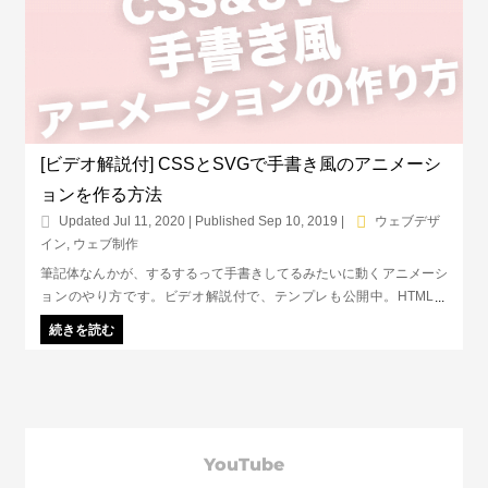
[ビデオ解説付] CSSとSVGで手書き風のアニメーシ
ョンを作る方法
Updated Jul 11, 2020 | Published Sep 10, 2019
|
ウェブデザ
イン
,
ウェブ制作
筆記体なんかが、するするって手書きしてるみたいに動くアニメーシ
ョンのやり方です。ビデオ解説付で、テンプレも公開中。HTML、
CSS、ちょこっとJavascriptを使用しますが、わかってしまえばカン
続きを読む
タン！用意するものは、Illustratorなどの画像編集ソフトとHTMLエデ
ィタだけ。
YouTube