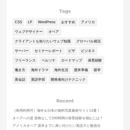
Tags
CSS
LP
WordPress
おすすめ
アメリカ
ウェブデザイナー
オペア
クライアントも知りたいウェブ知識
グローバル就活
サーバー
セミナーレポート
ビザ
ビジネス
フリーランス
ペルソナ
ロードマップ
保育経験
働き方
海外ドラマ
海外生活
渡米準備
留学
英会話
英語学習
開発者向けテクニック
Recent
［商用利用可］海外＆日本の無料写真素材サイト14選！
オペアへの道 資格なしで200時間の保育経験を積むには？
アメリカオペア 渡米までに身に付けたい英語力と勉強法