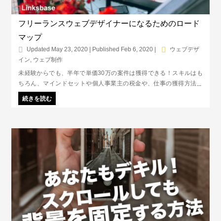
フリーランスウェブデザイナーになるためのロード
マップ
Updated May 23, 2020 | Published Feb 6, 2020
|
ウェブデザ
イン
,
ウェブ制作
未経験からでも、半年で単価30万の案件は獲得できる！スキルはも
ちろん、マインドセットや個人事業主の税金や、仕事の獲得方法な
ど、フリーランスウェブデザイナーとして独り立ちするまでの流れを
続きを読む
まとめたロードマップです。未経験＆初心者のためのハウツー記事
集！