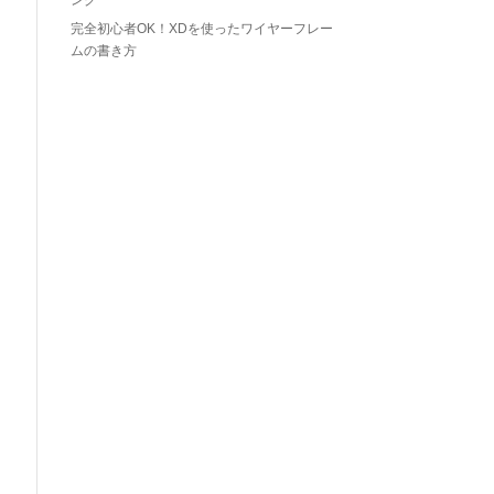
ング
完全初心者OK！XDを使ったワイヤーフレー
ムの書き方