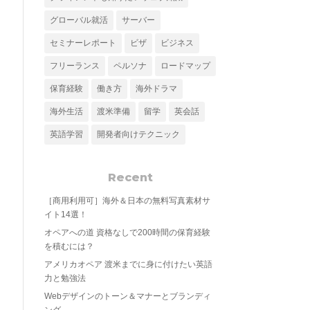
グローバル就活
サーバー
セミナーレポート
ビザ
ビジネス
フリーランス
ペルソナ
ロードマップ
保育経験
働き方
海外ドラマ
海外生活
渡米準備
留学
英会話
英語学習
開発者向けテクニック
Recent
［商用利用可］海外＆日本の無料写真素材サ
イト14選！
オペアへの道 資格なしで200時間の保育経験
を積むには？
アメリカオペア 渡米までに身に付けたい英語
力と勉強法
Webデザインのトーン＆マナーとブランディ