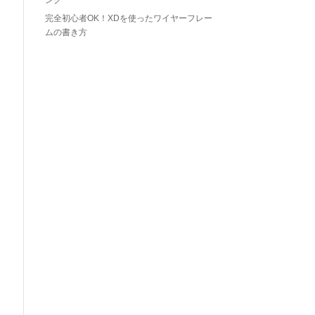
ング
完全初心者OK！XDを使ったワイヤーフレー
ムの書き方