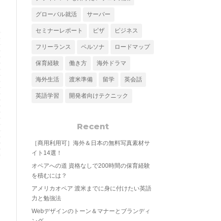
グローバル就活
サーバー
セミナーレポート
ビザ
ビジネス
フリーランス
ペルソナ
ロードマップ
保育経験
働き方
海外ドラマ
海外生活
渡米準備
留学
英会話
英語学習
開発者向けテクニック
Recent
［商用利用可］海外＆日本の無料写真素材サ
イト14選！
オペアへの道 資格なしで200時間の保育経験
を積むには？
アメリカオペア 渡米までに身に付けたい英語
力と勉強法
Webデザインのトーン＆マナーとブランディ