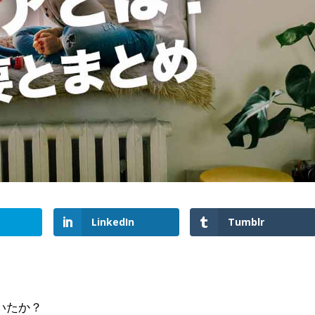
LinkedIn
Tumblr
いたか？