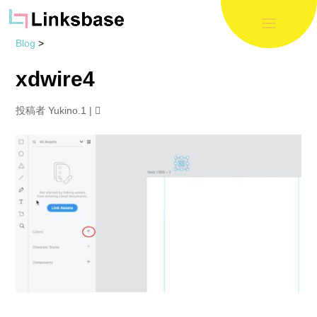
Blog
>
xdwire4
投稿者
Yukino.1
|