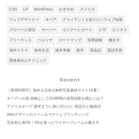
CSS
LP
WordPress
おすすめ
アメリカ
ウェブデザイナー
オペア
クライアントも知りたいウェブ知識
グローバル就活
サーバー
セミナーレポート
ビザ
ビジネス
フリーランス
ペルソナ
ロードマップ
保育経験
働き方
海外ドラマ
海外生活
渡米準備
留学
英会話
英語学習
開発者向けテクニック
Recent
［商用利用可］海外＆日本の無料写真素材サイト14選！
オペアへの道 資格なしで200時間の保育経験を積むには？
アメリカオペア 渡米までに身に付けたい英語力と勉強法
Webデザインのトーン＆マナーとブランディング
完全初心者OK！XDを使ったワイヤーフレームの書き方