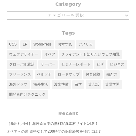
Category
Category
Tags
CSS
LP
WordPress
おすすめ
アメリカ
ウェブデザイナー
オペア
クライアントも知りたいウェブ知識
グローバル就活
サーバー
セミナーレポート
ビザ
ビジネス
フリーランス
ペルソナ
ロードマップ
保育経験
働き方
海外ドラマ
海外生活
渡米準備
留学
英会話
英語学習
開発者向けテクニック
Recent
［商用利用可］海外＆日本の無料写真素材サイト14選！
オペアへの道 資格なしで200時間の保育経験を積むには？