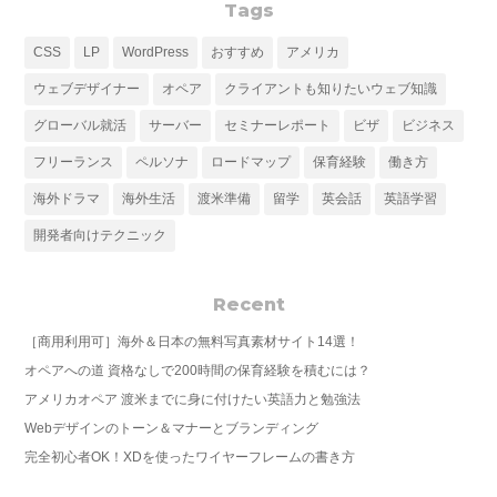
Tags
CSS
LP
WordPress
おすすめ
アメリカ
ウェブデザイナー
オペア
クライアントも知りたいウェブ知識
グローバル就活
サーバー
セミナーレポート
ビザ
ビジネス
フリーランス
ペルソナ
ロードマップ
保育経験
働き方
海外ドラマ
海外生活
渡米準備
留学
英会話
英語学習
開発者向けテクニック
Recent
［商用利用可］海外＆日本の無料写真素材サイト14選！
オペアへの道 資格なしで200時間の保育経験を積むには？
アメリカオペア 渡米までに身に付けたい英語力と勉強法
Webデザインのトーン＆マナーとブランディング
完全初心者OK！XDを使ったワイヤーフレームの書き方