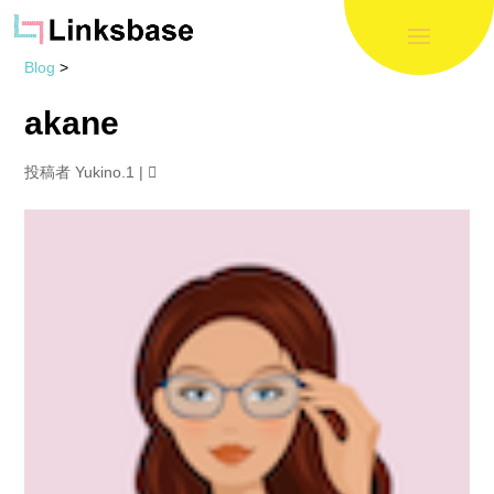
Blog
>
akane
投稿者
Yukino.1
|