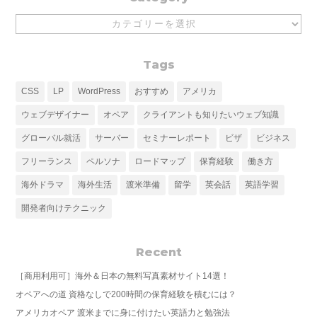
Category
Tags
CSS
LP
WordPress
おすすめ
アメリカ
ウェブデザイナー
オペア
クライアントも知りたいウェブ知識
グローバル就活
サーバー
セミナーレポート
ビザ
ビジネス
フリーランス
ペルソナ
ロードマップ
保育経験
働き方
海外ドラマ
海外生活
渡米準備
留学
英会話
英語学習
開発者向けテクニック
Recent
［商用利用可］海外＆日本の無料写真素材サイト14選！
オペアへの道 資格なしで200時間の保育経験を積むには？
アメリカオペア 渡米までに身に付けたい英語力と勉強法