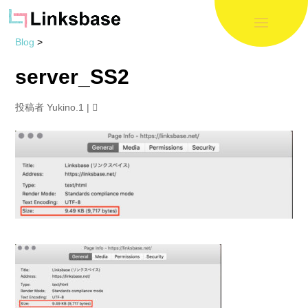
Blog
>
server_SS2
投稿者
Yukino.1
|