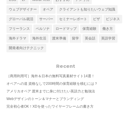
ウェブデザイナー
オペア
クライアントも知りたいウェブ知識
グローバル就活
サーバー
セミナーレポート
ビザ
ビジネス
フリーランス
ペルソナ
ロードマップ
保育経験
働き方
海外ドラマ
海外生活
渡米準備
留学
英会話
英語学習
開発者向けテクニック
Recent
［商用利用可］海外＆日本の無料写真素材サイト14選！
オペアへの道 資格なしで200時間の保育経験を積むには？
アメリカオペア 渡米までに身に付けたい英語力と勉強法
Webデザインのトーン＆マナーとブランディング
完全初心者OK！XDを使ったワイヤーフレームの書き方