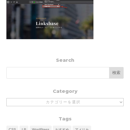
Search
Category
Category
Tags
CSS
LP
WordPress
おすすめ
アメリカ