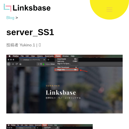
Blog
>
server_SS1
投稿者
Yukino.1
|