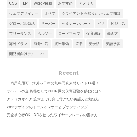
CSS
LP
WordPress
おすすめ
アメリカ
ウェブデザイナー
オペア
クライアントも知りたいウェブ知識
グローバル就活
サーバー
セミナーレポート
ビザ
ビジネス
フリーランス
ペルソナ
ロードマップ
保育経験
働き方
海外ドラマ
海外生活
渡米準備
留学
英会話
英語学習
開発者向けテクニック
Recent
［商用利用可］海外＆日本の無料写真素材サイト14選！
オペアへの道 資格なしで200時間の保育経験を積むには？
アメリカオペア 渡米までに身に付けたい英語力と勉強法
Webデザインのトーン＆マナーとブランディング
完全初心者OK！XDを使ったワイヤーフレームの書き方