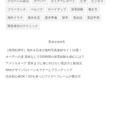
グローバル就活
サーバー
セミナーレポート
ビザ
ビジネス
フリーランス
ペルソナ
ロードマップ
保育経験
働き方
海外ドラマ
海外生活
渡米準備
留学
英会話
英語学習
開発者向けテクニック
Recent
［商用利用可］海外＆日本の無料写真素材サイト14選！
オペアへの道 資格なしで200時間の保育経験を積むには？
アメリカオペア 渡米までに身に付けたい英語力と勉強法
Webデザインのトーン＆マナーとブランディング
完全初心者OK！XDを使ったワイヤーフレームの書き方