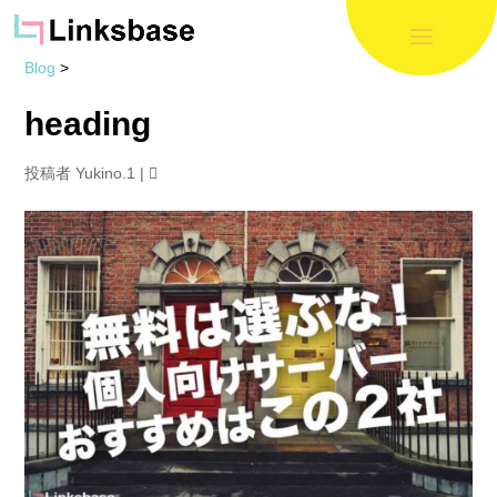
Blog
>
heading
投稿者
Yukino.1
|