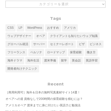
Category
Tags
CSS
LP
WordPress
おすすめ
アメリカ
ウェブデザイナー
オペア
クライアントも知りたいウェブ知識
グローバル就活
サーバー
セミナーレポート
ビザ
ビジネス
フリーランス
ペルソナ
ロードマップ
保育経験
働き方
海外ドラマ
海外生活
渡米準備
留学
英会話
英語学習
開発者向けテクニック
Recent
［商用利用可］海外＆日本の無料写真素材サイト14選！
オペアへの道 資格なしで200時間の保育経験を積むには？
アメリカオペア 渡米までに身に付けたい英語力と勉強法