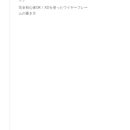
ング
完全初心者OK！XDを使ったワイヤーフレー
ムの書き方