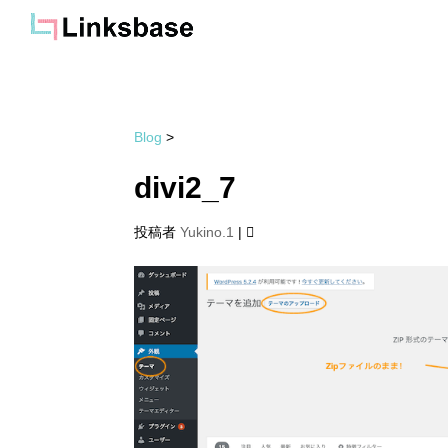
Blog
>
divi2_7
投稿者
Yukino.1
|