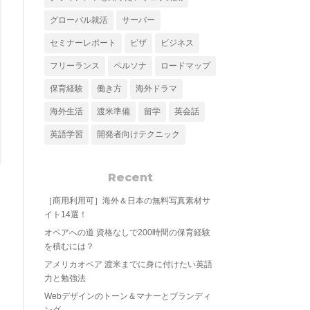
グローバル就活
サーバー
セミナーレポート
ビザ
ビジネス
フリーランス
ペルソナ
ロードマップ
保育経験
働き方
海外ドラマ
海外生活
渡米準備
留学
英会話
英語学習
開発者向けテクニック
Recent
［商用利用可］海外＆日本の無料写真素材サ
イト14選！
オペアへの道 資格なしで200時間の保育経験
を積むには？
アメリカオペア 渡米までに身に付けたい英語
力と勉強法
Webデザインのトーン＆マナーとブランディ