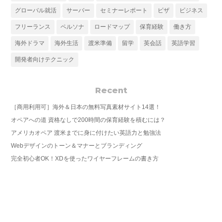
グローバル就活
サーバー
セミナーレポート
ビザ
ビジネス
フリーランス
ペルソナ
ロードマップ
保育経験
働き方
海外ドラマ
海外生活
渡米準備
留学
英会話
英語学習
開発者向けテクニック
Recent
［商用利用可］海外＆日本の無料写真素材サイト14選！
オペアへの道 資格なしで200時間の保育経験を積むには？
アメリカオペア 渡米までに身に付けたい英語力と勉強法
Webデザインのトーン＆マナーとブランディング
完全初心者OK！XDを使ったワイヤーフレームの書き方