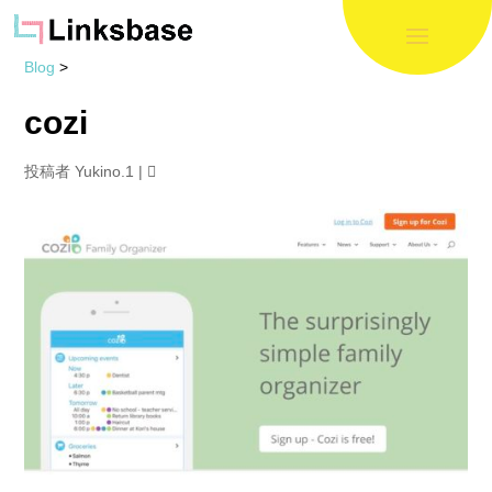
Blog
>
cozi
投稿者
Yukino.1
|