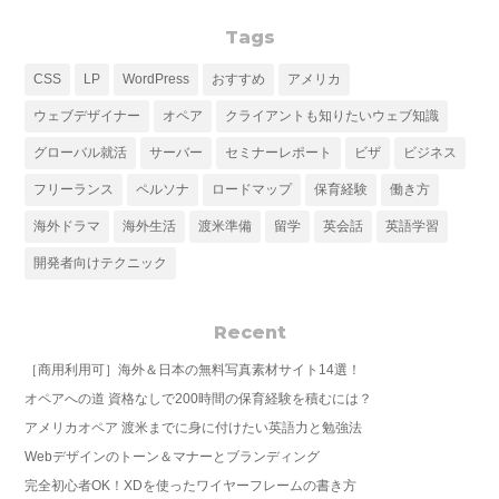
Tags
CSS
LP
WordPress
おすすめ
アメリカ
ウェブデザイナー
オペア
クライアントも知りたいウェブ知識
グローバル就活
サーバー
セミナーレポート
ビザ
ビジネス
フリーランス
ペルソナ
ロードマップ
保育経験
働き方
海外ドラマ
海外生活
渡米準備
留学
英会話
英語学習
開発者向けテクニック
Recent
［商用利用可］海外＆日本の無料写真素材サイト14選！
オペアへの道 資格なしで200時間の保育経験を積むには？
アメリカオペア 渡米までに身に付けたい英語力と勉強法
Webデザインのトーン＆マナーとブランディング
完全初心者OK！XDを使ったワイヤーフレームの書き方