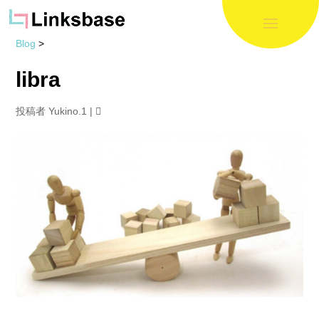
Blog
>
libra
投稿者
Yukino.1
|