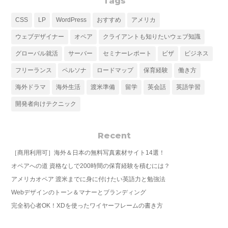
Tags
CSS
LP
WordPress
おすすめ
アメリカ
ウェブデザイナー
オペア
クライアントも知りたいウェブ知識
グローバル就活
サーバー
セミナーレポート
ビザ
ビジネス
フリーランス
ペルソナ
ロードマップ
保育経験
働き方
海外ドラマ
海外生活
渡米準備
留学
英会話
英語学習
開発者向けテクニック
Recent
［商用利用可］海外＆日本の無料写真素材サイト14選！
オペアへの道 資格なしで200時間の保育経験を積むには？
アメリカオペア 渡米までに身に付けたい英語力と勉強法
Webデザインのトーン＆マナーとブランディング
完全初心者OK！XDを使ったワイヤーフレームの書き方