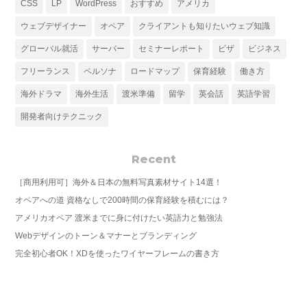
CSS
LP
WordPress
おすすめ
アメリカ
ウェブデザイナー
オペア
クライアントも知りたいウェブ知識
グローバル就活
サーバー
セミナーレポート
ビザ
ビジネス
フリーランス
ペルソナ
ロードマップ
保育経験
働き方
海外ドラマ
海外生活
渡米準備
留学
英会話
英語学習
開発者向けテクニック
Recent
［商用利用可］海外＆日本の無料写真素材サイト14選！
オペアへの道 資格なしで200時間の保育経験を積むには？
アメリカオペア 渡米までに身に付けたい英語力と勉強法
Webデザインのトーン＆マナーとブランディング
完全初心者OK！XDを使ったワイヤーフレームの書き方