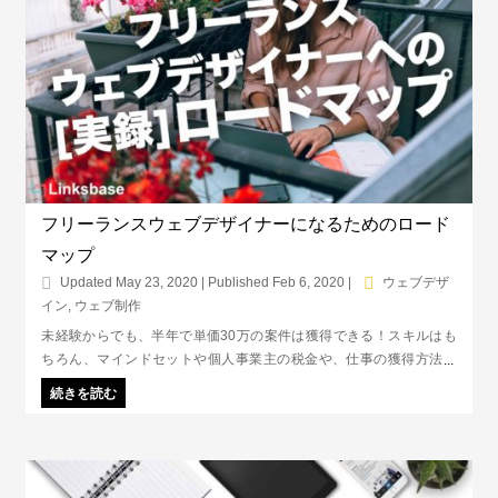
フリーランスウェブデザイナーになるためのロード
マップ
Updated May 23, 2020 | Published Feb 6, 2020
|
ウェブデザ
イン
,
ウェブ制作
未経験からでも、半年で単価30万の案件は獲得できる！スキルはも
ちろん、マインドセットや個人事業主の税金や、仕事の獲得方法な
ど、フリーランスウェブデザイナーとして独り立ちするまでの流れを
続きを読む
まとめたロードマップです。未経験＆初心者のためのハウツー記事
集！