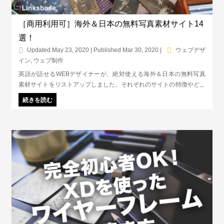
［商用利用可］海外＆日本の無料写真素材サイト14
選！
Updated May 23, 2020 | Published Mar 30, 2020
|
ウェブデザ
イン
,
ウェブ制作
英語が話せるWEBデザイナーが、絶対使える海外＆日本の無料写真
素材サイトをリストアップしました。それぞれのサイトの特徴やどん
な場面で使いやすいかも記載しています。商用利用可能、かつ無料で
続きを読む
利用できる本当におすすめの写真素材サイトが知りたい方は必見で
す！