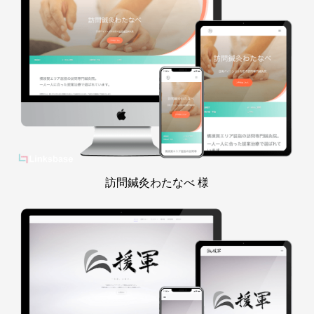
訪問鍼灸わたなべ 様