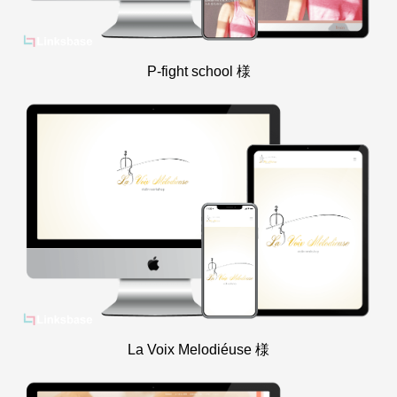
P-fight school 様
La Voix Melodiéuse 様