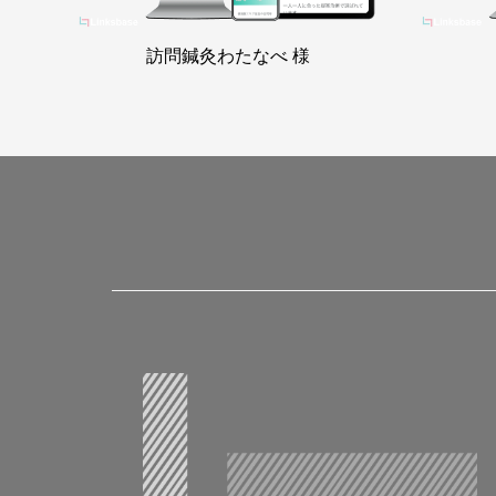
訪問鍼灸わたなべ 様