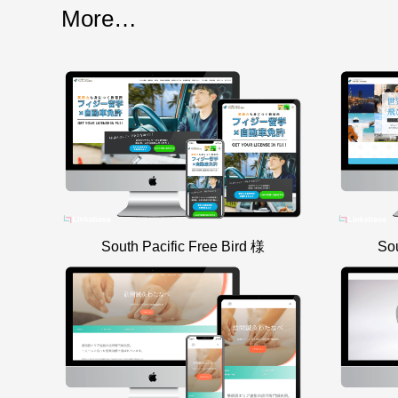
More…
South Pacific Free Bird 様
Sou