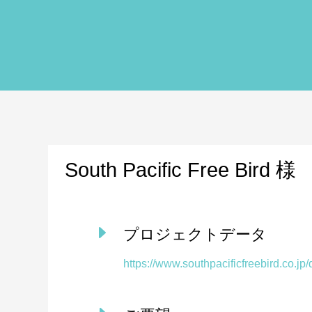
South Pacific Free Bird 様
E
プロジェクトデータ
https://www.southpacificfreebird.co.jp/