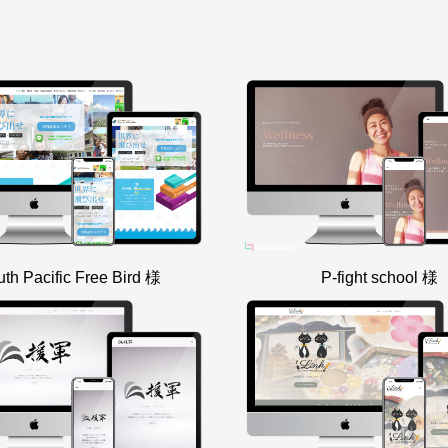
th Pacific Free Bird 様
P-fight school 様