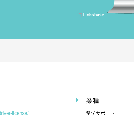
E
業種
driver-license/
留学サポート