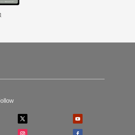
様
ollow