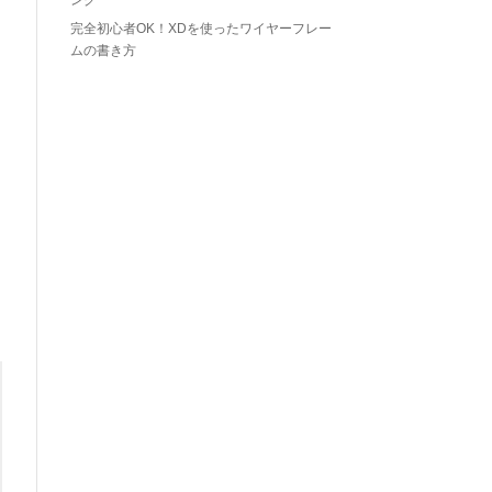
ング
完全初心者OK！XDを使ったワイヤーフレー
ムの書き方