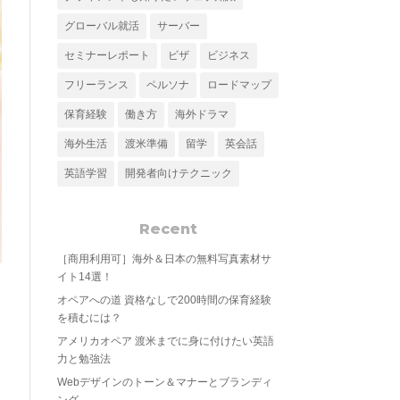
グローバル就活
サーバー
セミナーレポート
ビザ
ビジネス
フリーランス
ペルソナ
ロードマップ
保育経験
働き方
海外ドラマ
海外生活
渡米準備
留学
英会話
英語学習
開発者向けテクニック
Recent
［商用利用可］海外＆日本の無料写真素材サ
イト14選！
オペアへの道 資格なしで200時間の保育経験
を積むには？
アメリカオペア 渡米までに身に付けたい英語
力と勉強法
Webデザインのトーン＆マナーとブランディ