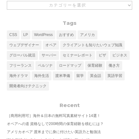
Category
Tags
CSS
LP
WordPress
おすすめ
アメリカ
ウェブデザイナー
オペア
クライアントも知りたいウェブ知識
グローバル就活
サーバー
セミナーレポート
ビザ
ビジネス
フリーランス
ペルソナ
ロードマップ
保育経験
働き方
海外ドラマ
海外生活
渡米準備
留学
英会話
英語学習
開発者向けテクニック
Recent
［商用利用可］海外＆日本の無料写真素材サイト14選！
オペアへの道 資格なしで200時間の保育経験を積むには？
アメリカオペア 渡米までに身に付けたい英語力と勉強法