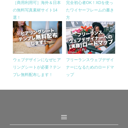
［商用利用可］海外＆日本
完全初心者OK！XDを使っ
の無料写真素材サイト14
たワイヤーフレームの書き
選！
方
ウェブデザインになぜヒア
フリーランスウェブデザイ
リングシートが必要？テン
ナーになるためのロードマ
プレ無料配布します！
ップ