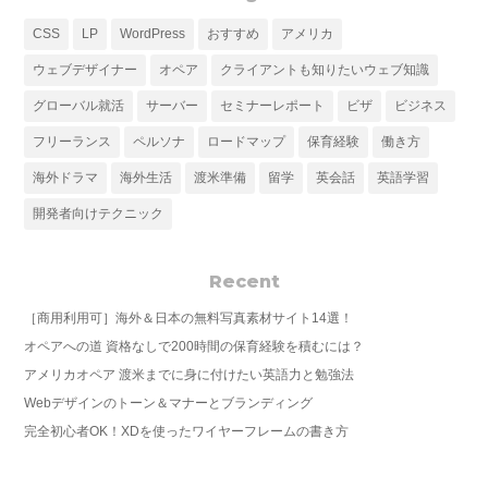
CSS
LP
WordPress
おすすめ
アメリカ
ウェブデザイナー
オペア
クライアントも知りたいウェブ知識
グローバル就活
サーバー
セミナーレポート
ビザ
ビジネス
フリーランス
ペルソナ
ロードマップ
保育経験
働き方
海外ドラマ
海外生活
渡米準備
留学
英会話
英語学習
開発者向けテクニック
Recent
［商用利用可］海外＆日本の無料写真素材サイト14選！
オペアへの道 資格なしで200時間の保育経験を積むには？
アメリカオペア 渡米までに身に付けたい英語力と勉強法
Webデザインのトーン＆マナーとブランディング
完全初心者OK！XDを使ったワイヤーフレームの書き方