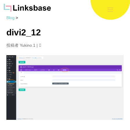
Blog
>
divi2_12
投稿者
Yukino.1
|